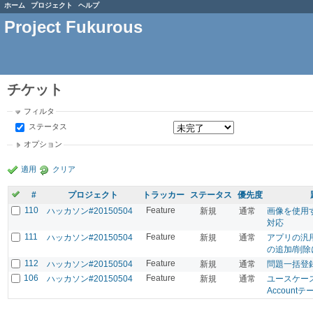
ホーム
プロジェクト
ヘルプ
Project Fukurous
チケット
フィルタ
ステータス
オプション
適用
クリア
#
プロジェクト
トラッカー
ステータス
優先度
110
Feature
ハッカソン#20150504
新規
通常
画像を使用
対応
111
Feature
ハッカソン#20150504
新規
通常
アプリの汎
の追加/削除
112
Feature
ハッカソン#20150504
新規
通常
問題一括登
106
Feature
ハッカソン#20150504
新規
通常
ユースケー
Account