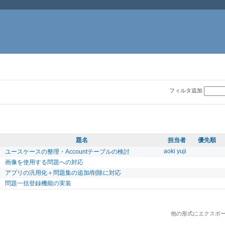
フィルタ追加
題名
担当者
優先順
aoki yuji
ユースケースの整理・Accountテーブルの検討
画像を使用する問題への対応
アプリの汎用化＋問題集の追加/削除に対応
問題一括登録機能の実装
他の形式にエクスポー