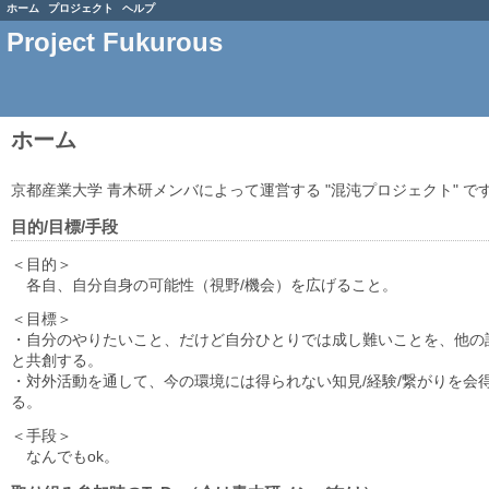
ホーム
プロジェクト
ヘルプ
Project Fukurous
ホーム
京都産業大学 青木研メンバによって運営する "混沌プロジェクト" で
目的/目標/手段
＜目的＞
各自、自分自身の可能性（視野/機会）を広げること。
＜目標＞
・自分のやりたいこと、だけど自分ひとりでは成し難いことを、他の
と共創する。
・対外活動を通して、今の環境には得られない知見/経験/繋がりを会
る。
＜手段＞
なんでもok。