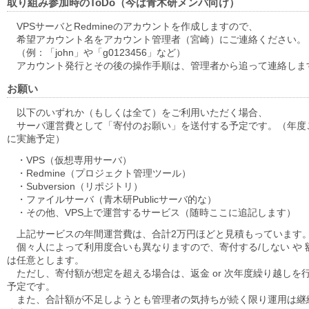
取り組み参加時のToDo（今は青木研メンバ向け）
VPSサーバとRedmineのアカウントを作成しますので、
希望アカウント名をアカウント管理者（宮崎）にご連絡ください。
（例：「john」や「g0123456」など）
アカウント発行とその後の操作手順は、管理者から追って連絡しま
お願い
以下のいずれか（もしくは全て）をご利用いただく場合、
サーバ運営費として「寄付のお願い」を送付する予定です。（年度
に実施予定）
・VPS（仮想専用サーバ）
・Redmine（プロジェクト管理ツール）
・Subversion（リポジトリ）
・ファイルサーバ（青木研Publicサーバ的な）
・その他、VPS上で運営するサービス（随時ここに追記します）
上記サービスの年間運営費は、合計2万円ほどと見積もっています
個々人によって利用度合いも異なりますので、寄付する/しない や 
は任意とします。
ただし、寄付額が想定を超える場合は、返金 or 次年度繰り越しを
予定です。
また、合計額が不足しようとも管理者の気持ちが続く限り運用は継