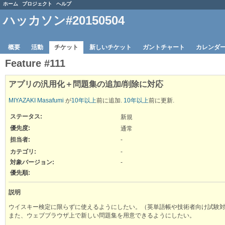
ホーム
プロジェクト
ヘルプ
ハッカソン#20150504
概要
活動
チケット
新しいチケット
ガントチャート
カレンダ
Feature #111
アプリの汎用化＋問題集の追加/削除に対応
MIYAZAKI Masafumi
が
10年以上
前に追加.
10年以上
前に更新.
ステータス:
新規
優先度:
通常
担当者:
-
カテゴリ:
-
対象バージョン:
-
優先順:
説明
ウイスキー検定に限らずに使えるようにしたい。（英単語帳や技術者向け試験
また、ウェブブラウザ上で新しい問題集を用意できるようにしたい。