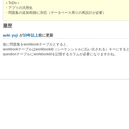
＜ToDo＞
・アプリの汎用化
・問題集の追加/削除に対応（データベース周りの再設計が必要）
履歴
aoki yuji
が
10年以上
前に更新
仮に問題集をworkbookテーブルとすると、
workbookテーブルはworkbookId（シーケンシャルに払い出される）キーにす
questionテーブルにworkbookIdを記憶するカラムが必要になりますかね。